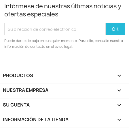
Infórmese de nuestras últimas noticias y
ofertas especiales
Puede darse de baja en cualquier momento. Para ello, consulte nuestra
información de contacto en el aviso legal.
PRODUCTOS

NUESTRA EMPRESA

SU CUENTA

INFORMACIÓN DE LA TIENDA
keyboard_arrow_down