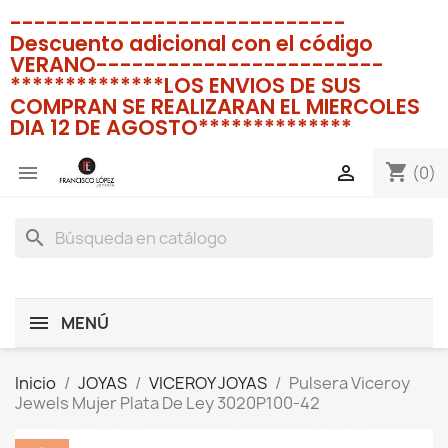
----------------------------
Descuento adicional con el código
VERANO------------------------
**************LOS ENVIOS DE SUS
COMPRAN SE REALIZARAN EL MIERCOLES
DIA 12 DE AGOSTO**************
shopping_cart


(0)
search
MENÚ
Inicio
JOYAS
VICEROY JOYAS
Pulsera Viceroy
Jewels Mujer Plata De Ley 3020P100-42