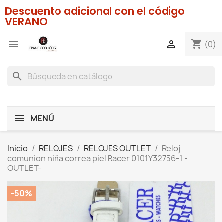
Descuento adicional con el código
VERANO
shopping_cart


(0)
search
MENÚ
Inicio
RELOJES
RELOJES OUTLET
Reloj
comunion niña correa piel Racer 0101Y32756-1 -
OUTLET-
-50%