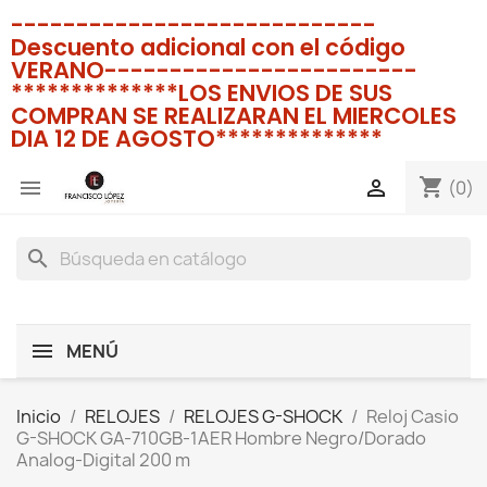
----------------------------
Descuento adicional con el código
VERANO------------------------
**************LOS ENVIOS DE SUS
COMPRAN SE REALIZARAN EL MIERCOLES
DIA 12 DE AGOSTO**************
shopping_cart


(0)
search
MENÚ
Inicio
RELOJES
RELOJES G-SHOCK
Reloj Casio
G-SHOCK GA-710GB-1AER Hombre Negro/Dorado
Analog-Digital 200 m