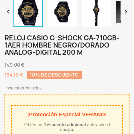


RELOJ CASIO G-SHOCK GA-710GB-
1AER HOMBRE NEGRO/DORADO
ANALOG-DIGITAL 200 M
149,00 €
134,10 €
10% DE DESCUENTO
Impuestos incluidos
¡Promoción Especial VERANO!
Obtén un
Descuento adicional
aplicando el
código: