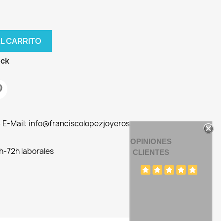
AL CARRITO
ock
 - E-Mail: info@franciscolopezjoyeros.com
OPINIONES
h-72h laborales
CLIENTES