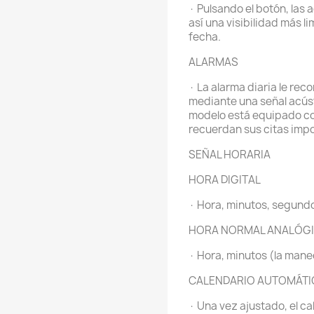
· Pulsando el botón, las
así una visibilidad más l
fecha.
ALARMAS
· La alarma diaria le reco
mediante una señal acúst
modelo está equipado co
recuerdan sus citas imp
SEÑAL HORARIA
HORA DIGITAL
· Hora, minutos, segundos
HORA NORMAL ANALÓG
· Hora, minutos (la mane
CALENDARIO AUTOMÁT
· Una vez ajustado, el c