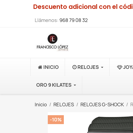
Descuento adicional con el có
Llámenos:
968 79 08 32
INICIO
RELOJES
JOY
ORO 9 KILATES
Inicio
RELOJES
RELOJES G-SHOCK
R
-10%