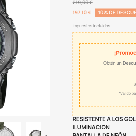
219,00 €
197,10 €
10% DE DESCU
Impuestos incluidos
¡Promoc
Obtén un
Descu
*Válido p
RESISTENTE A LOS GO
ILUMINACION
PANTALLA DE NEÓN