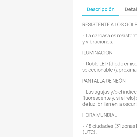
Descripción
Detal
RESISTENTE A LOS GOL
· La carcasa es resisten
y vibraciones.
ILUMINACION
· Doble LED (diodo emiso
seleccionable (aproxima
PANTALLA DE NEÓN
· Las agujas y/o el índic
fluorescente y, si el rel
de luz, brillan en la os
HORA MUNDIAL
· 48 ciudades (31 zonas
(UTC).