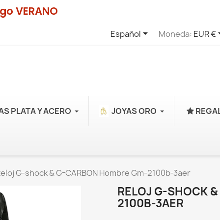
digo VERANO

Español
Moneda:
EUR €
AS PLATA Y ACERO
JOYAS ORO
REGAL
eloj G-shock & G-CARBON Hombre Gm-2100b-3aer
RELOJ G-SHOCK 
2100B-3AER