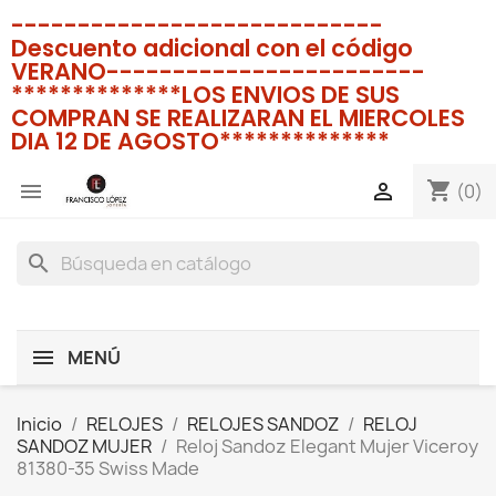
----------------------------
Descuento adicional con el código
VERANO------------------------
**************LOS ENVIOS DE SUS
COMPRAN SE REALIZARAN EL MIERCOLES
DIA 12 DE AGOSTO**************
shopping_cart


(0)
search
MENÚ
Inicio
RELOJES
RELOJES SANDOZ
RELOJ
SANDOZ MUJER
Reloj Sandoz Elegant Mujer Viceroy
81380-35 Swiss Made