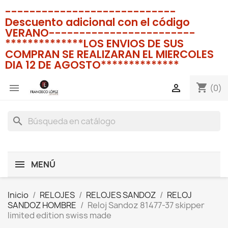
----------------------------
Descuento adicional con el código
VERANO------------------------
**************LOS ENVIOS DE SUS
COMPRAN SE REALIZARAN EL MIERCOLES
DIA 12 DE AGOSTO**************
shopping_cart


(0)
search
MENÚ
Inicio
RELOJES
RELOJES SANDOZ
RELOJ
SANDOZ HOMBRE
Reloj Sandoz 81477-37 skipper
limited edition swiss made