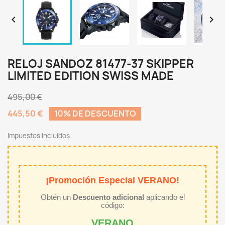


RELOJ SANDOZ 81477-37 SKIPPER
LIMITED EDITION SWISS MADE
495,00 €
445,50 €
10% DE DESCUENTO
Impuestos incluidos
¡Promoción Especial VERANO!
Obtén un
Descuento adicional
aplicando el
código:
VERANO