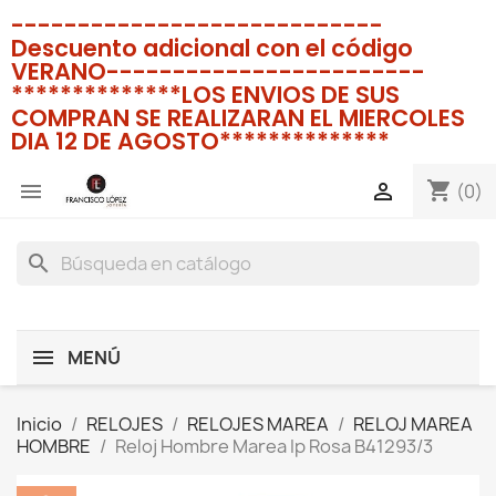
----------------------------
Descuento adicional con el código
VERANO------------------------
**************LOS ENVIOS DE SUS
COMPRAN SE REALIZARAN EL MIERCOLES
DIA 12 DE AGOSTO**************
shopping_cart


(0)
search
MENÚ
Inicio
RELOJES
RELOJES MAREA
RELOJ MAREA
HOMBRE
Reloj Hombre Marea Ip Rosa B41293/3