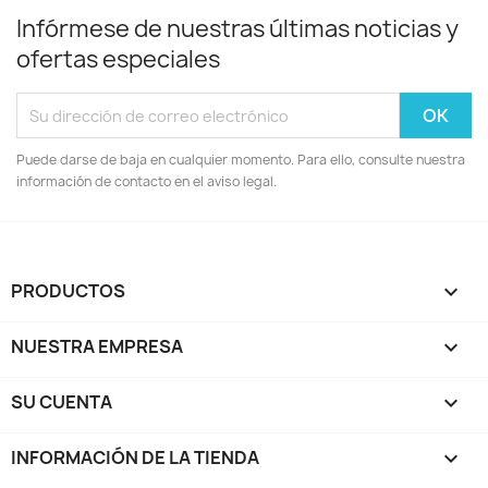
Infórmese de nuestras últimas noticias y
ofertas especiales
Puede darse de baja en cualquier momento. Para ello, consulte nuestra
información de contacto en el aviso legal.
PRODUCTOS

NUESTRA EMPRESA

SU CUENTA

INFORMACIÓN DE LA TIENDA
keyboard_arrow_down