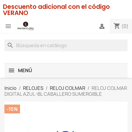
Descuento adicional con el código
VERANO
shopping_cart


(0)
search
MENÚ
Inicio
RELOJES
RELOJ COLMAR
RELOJ COLMAR
DIGITAL AZUL-BL CABALLERO SUMERGIBLE
-15%