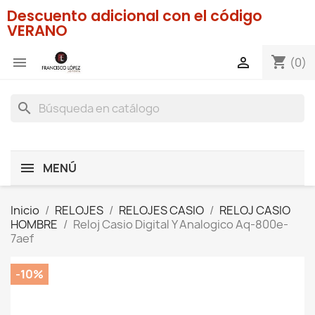
Descuento adicional con el código
VERANO
shopping_cart


(0)
search
MENÚ
Inicio
RELOJES
RELOJES CASIO
RELOJ CASIO
HOMBRE
Reloj Casio Digital Y Analogico Aq-800e-
7aef
-10%