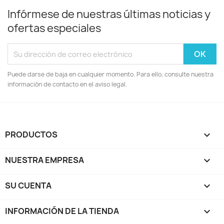
Infórmese de nuestras últimas noticias y
ofertas especiales
Puede darse de baja en cualquier momento. Para ello, consulte nuestra
información de contacto en el aviso legal.
PRODUCTOS

NUESTRA EMPRESA

SU CUENTA

INFORMACIÓN DE LA TIENDA
keyboard_arrow_down