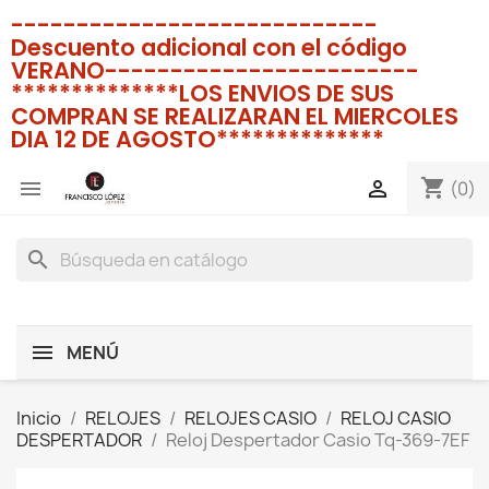
----------------------------
Descuento adicional con el código
VERANO------------------------
**************LOS ENVIOS DE SUS
COMPRAN SE REALIZARAN EL MIERCOLES
DIA 12 DE AGOSTO**************
shopping_cart


(0)
search
MENÚ
Inicio
RELOJES
RELOJES CASIO
RELOJ CASIO
DESPERTADOR
Reloj Despertador Casio Tq-369-7EF