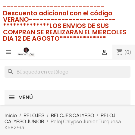
----------------------------
Descuento adicional con el código
VERANO------------------------
**************LOS ENVIOS DE SUS
COMPRAN SE REALIZARAN EL MIERCOLES
DIA 12 DE AGOSTO**************
shopping_cart


(0)
search
MENÚ
Inicio
RELOJES
RELOJES CALYPSO
RELOJ
CALYPSO JUNIOR
Reloj Calypso Junior Turquesa
K5829/3