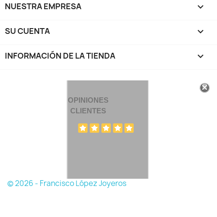
NUESTRA EMPRESA

SU CUENTA

INFORMACIÓN DE LA TIENDA
keyboard_arrow_down
OPINIONES
CLIENTES
© 2026 - Francisco López Joyeros