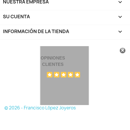
NUESTRA EMPRESA

SU CUENTA

INFORMACIÓN DE LA TIENDA
keyboard_arrow_down
OPINIONES
CLIENTES
© 2026 - Francisco López Joyeros