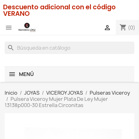
Descuento adicional con el código
VERANO
shopping_cart


(0)
search
MENÚ
Inicio
JOYAS
VICEROY JOYAS
Pulseras Viceroy
Pulsera Viceroy Mujer Plata De Ley Mujer
13138p000-30 Estrella Circonitas