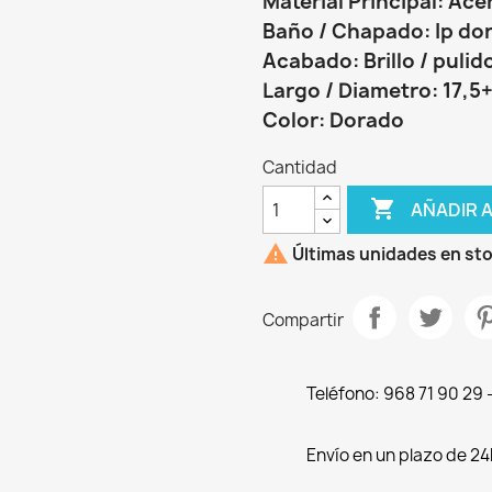
Material Principal: Ace
Baño / Chapado: Ip do
Acabado: Brillo / pulid
Largo / Diametro: 17,5
Color: Dorado
Cantidad

AÑADIR 

Últimas unidades en st
Compartir
Teléfono: 968 71 90 29
Envío en un plazo de 24