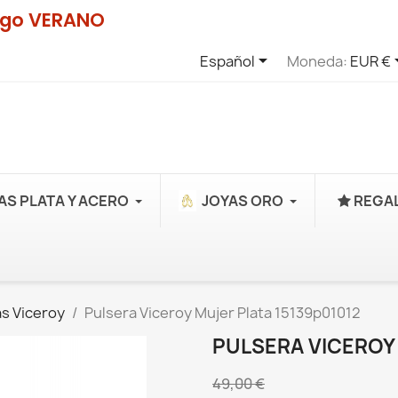
digo VERANO

Español
Moneda:
EUR €
AS PLATA Y ACERO
JOYAS ORO
REGAL
s Viceroy
Pulsera Viceroy Mujer Plata 15139p01012
PULSERA VICEROY 
49,00 €