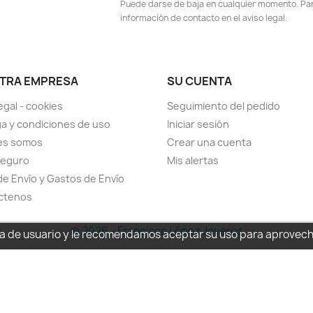
Puede darse de baja en cualquier momento. Para
información de contacto en el aviso legal.
TRA EMPRESA
SU CUENTA
egal - cookies
Seguimiento del pedido
a y condiciones de uso
Iniciar sesión
es somos
Crear una cuenta
seguro
Mis alertas
de Envío y Gastos de Envío
ctenos
© 2026 - Francisco López Joyeros
cia de usuario y le recomendamos aceptar su uso para aprovec