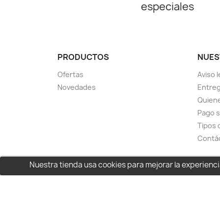
especiales
PRODUCTOS
NUES
Ofertas
Aviso l
Novedades
Entreg
Quien
Pago 
Tipos 
Contá
Nuestra tienda usa cookies para mejorar la experien