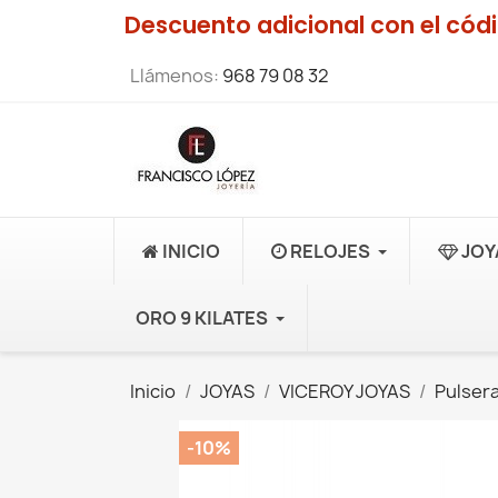
Descuento adicional con el có
Llámenos:
968 79 08 32
INICIO
RELOJES
JOY
ORO 9 KILATES
Inicio
JOYAS
VICEROY JOYAS
Pulsera
-10%