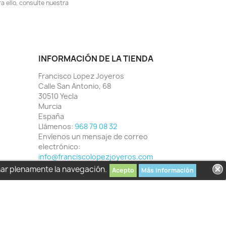
 ello, consulte nuestra
INFORMACIÓN DE LA TIENDA
Francisco Lopez Joyeros
Calle San Antonio, 68
30510 Yecla
Murcia
España
Llámenos:
968 79 08 32
Envíenos un mensaje de correo
electrónico:
info@franciscolopezjoyeros.com
har plenamente la navegación.
Acepto
Más información