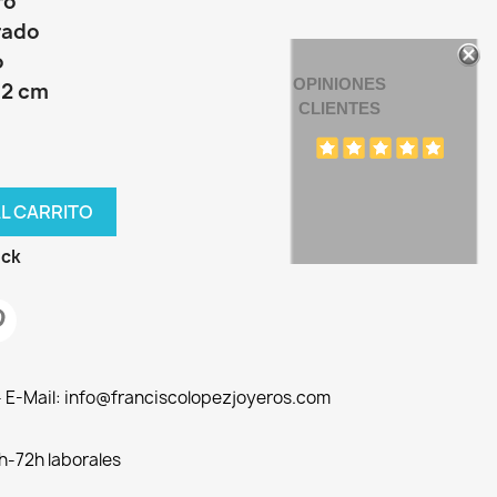
ro
rado
o
OPINIONES
+2 cm
CLIENTES
AL CARRITO
ock
 - E-Mail: info@franciscolopezjoyeros.com
h-72h laborales