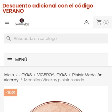
Descuento adicional con el código
VERANO
shopping_cart


(0)
search
MENÚ
Inicio
JOYAS
VICEROY JOYAS
Plaisir Medallón
Viceroy
Medallon Viceroy plaisir rosado
-10%