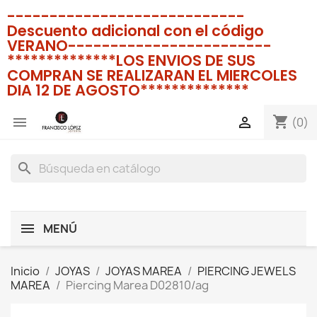
----------------------------
Descuento adicional con el código
VERANO------------------------
**************LOS ENVIOS DE SUS
COMPRAN SE REALIZARAN EL MIERCOLES
DIA 12 DE AGOSTO**************
shopping_cart


(0)
search
MENÚ
Inicio
JOYAS
JOYAS MAREA
PIERCING JEWELS
MAREA
Piercing Marea D02810/ag