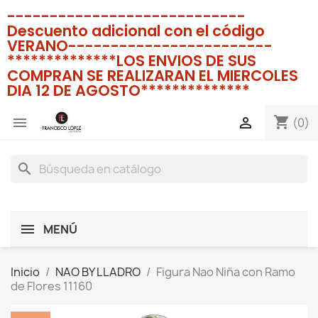
----------------------------
Descuento adicional con el código
VERANO------------------------
**************LOS ENVIOS DE SUS
COMPRAN SE REALIZARAN EL MIERCOLES
DIA 12 DE AGOSTO**************
shopping_cart


(0)
search
MENÚ
Inicio
NAO BY LLADRO
Figura Nao Niña con Ramo
de Flores 11160