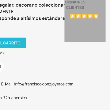
OPINIONES
egalar, decorar o coleccionar.
CLIENTES
LMENTE
sponde a altísimos estándares de
AL CARRITO
ock
 - E-Mail: info@franciscolopezjoyeros.com
h-72h laborales