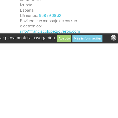
Murcia
España
Llámenos:
968 79 08 32
Envíenos un mensaje de correo
electrónico:
info@franciscolopezjoyeros.com
har plenamente la navegación.
Acepto
Más información