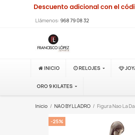
Descuento adicional con el có
Llámenos:
968 79 08 32
INICIO
RELOJES
JOY
ORO 9 KILATES
Inicio
NAO BY LLADRO
Figura Nao La Da
-25%