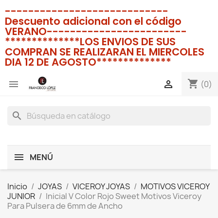
----------------------------
Descuento adicional con el código
VERANO------------------------
**************LOS ENVIOS DE SUS
COMPRAN SE REALIZARAN EL MIERCOLES
DIA 12 DE AGOSTO**************
shopping_cart


(0)
search
MENÚ
Inicio
JOYAS
VICEROY JOYAS
MOTIVOS VICEROY
JUNIOR
Inicial V Color Rojo Sweet Motivos Viceroy
Para Pulsera de 6mm de Ancho