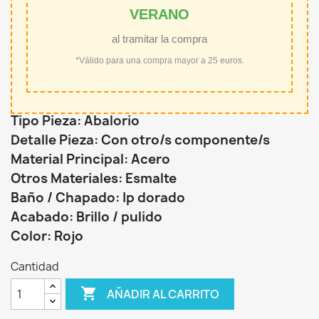
VERANO
al tramitar la compra
*Válido para una compra mayor a 25 euros.
Tipo Pieza: Abalorio
Detalle Pieza: Con otro/s componente/s
Material Principal: Acero
Otros Materiales: Esmalte
Baño / Chapado: Ip dorado
Acabado: Brillo / pulido
Color: Rojo
Cantidad

AÑADIR AL CARRITO