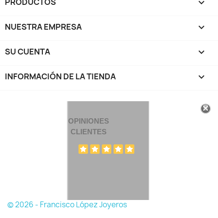
PRODUCTOS

NUESTRA EMPRESA

SU CUENTA

INFORMACIÓN DE LA TIENDA
keyboard_arrow_down
OPINIONES
CLIENTES
© 2026 - Francisco López Joyeros