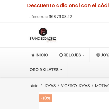
Descuento adicional con el có
Llámenos:
968 79 08 32
INICIO
RELOJES
JOY
ORO 9 KILATES
Inicio
JOYAS
VICEROY JOYAS
MOTIVO
-10%