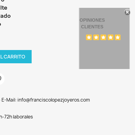
lte
rado
OPINIONES
o
CLIENTES
AL CARRITO
 - E-Mail: info@franciscolopezjoyeros.com
h-72h laborales