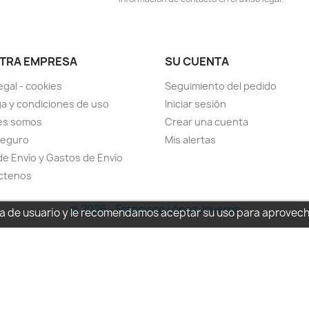
TRA EMPRESA
SU CUENTA
egal - cookies
Seguimiento del pedido
a y condiciones de uso
Iniciar sesión
es somos
Crear una cuenta
seguro
Mis alertas
de Envío y Gastos de Envío
ctenos
© 2026 - Francisco López Joyeros
cia de usuario y le recomendamos aceptar su uso para aprovec