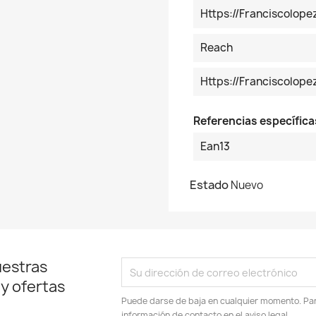
Https://franciscolop
Reach
Https://franciscolo
Referencias específica
Ean13
Estado
Nuevo
uestras
 y ofertas
Puede darse de baja en cualquier momento. Para
información de contacto en el aviso legal.