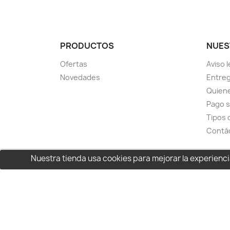
PRODUCTOS
NUES
Ofertas
Aviso l
Novedades
Entreg
Quien
Pago 
Tipos 
Contá
Nuestra tienda usa cookies para mejorar la experien