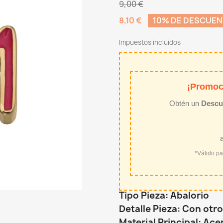
9,00 €
8,10 €
10% DE DESCUE
Impuestos incluidos
¡Promoc
Obtén un
Descu
*Válido p
Tipo Pieza: Abalorio
Detalle Pieza: Con ot
Material Principal: Ace