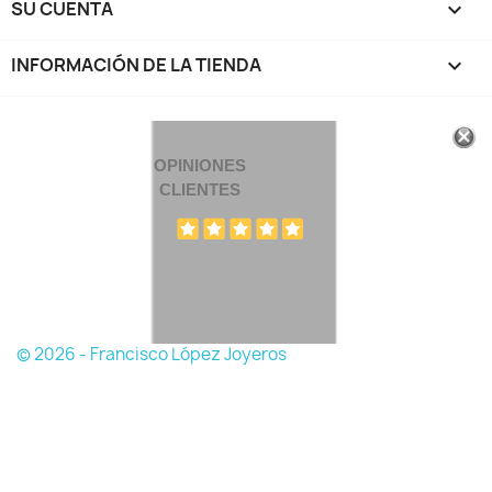
SU CUENTA

INFORMACIÓN DE LA TIENDA
keyboard_arrow_down
OPINIONES
CLIENTES
© 2026 - Francisco López Joyeros