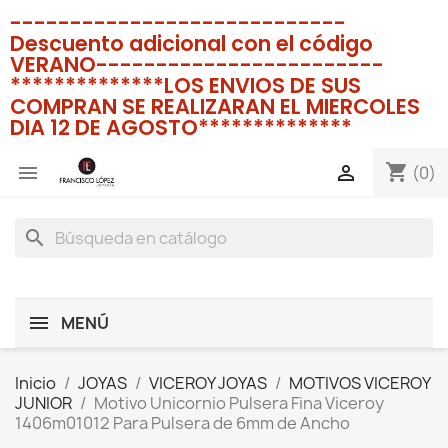
----------------------------
Descuento adicional con el código
VERANO------------------------
**************LOS ENVIOS DE SUS
COMPRAN SE REALIZARAN EL MIERCOLES
DIA 12 DE AGOSTO**************
shopping_cart


(0)
search
MENÚ
Inicio
JOYAS
VICEROY JOYAS
MOTIVOS VICEROY
JUNIOR
Motivo Unicornio Pulsera Fina Viceroy
1406m01012 Para Pulsera de 6mm de Ancho