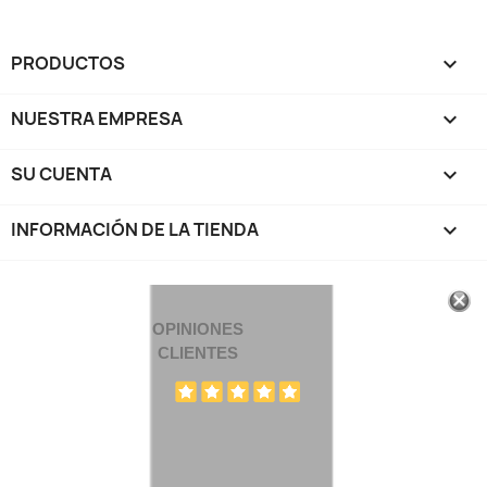
PRODUCTOS

NUESTRA EMPRESA

SU CUENTA

INFORMACIÓN DE LA TIENDA
keyboard_arrow_down
OPINIONES
CLIENTES