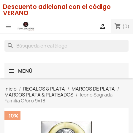
Descuento adicional con el código
VERANO
shopping_cart


(0)
search
MENÚ
Inicio
REGALOS & PLATA
MARCOS DE PLATA
MARCOS PLATA & PLATEADOS
Icono Sagrada
Familia C/oro 9x18
-10%