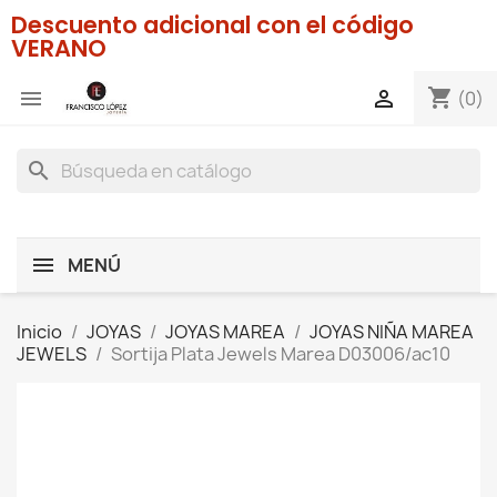
Descuento adicional con el código
VERANO
shopping_cart


(0)
search
MENÚ
Inicio
JOYAS
JOYAS MAREA
JOYAS NIÑA MAREA
JEWELS
Sortija Plata Jewels Marea D03006/ac10