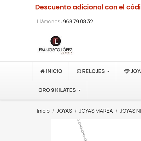
Descuento adicional con el có
Llámenos:
968 79 08 32
INICIO
RELOJES
JOY
ORO 9 KILATES
Inicio
JOYAS
JOYAS MAREA
JOYAS N