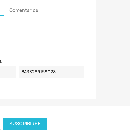
Comentarios
s
8433269159028