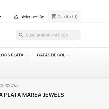
shopping_cart


Carrito
(0)
Iniciar sesión
search
OS & PLATA
GAFAS DE SOL
s D03007/as
A PLATA MAREA JEWELS