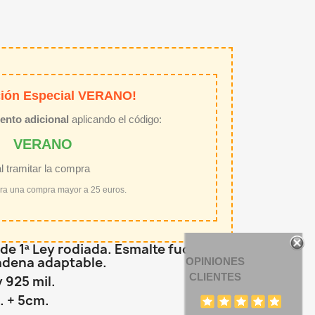
ión Especial VERANO!
ento adicional
aplicando el código:
VERANO
al tramitar la compra
ara una compra mayor a 25 euros.
 de 1ª Ley rodiada. Esmalte fucsia y
adena adaptable.
OPINIONES
CLIENTES
y 925 mil.
. + 5cm.