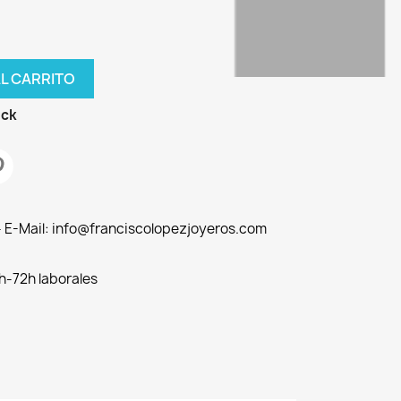
AL CARRITO
ock
 - E-Mail: info@franciscolopezjoyeros.com
h-72h laborales