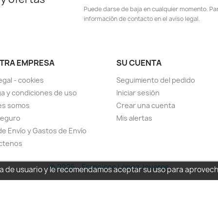
Puede darse de baja en cualquier momento. Para
información de contacto en el aviso legal.
TRA EMPRESA
SU CUENTA
egal - cookies
Seguimiento del pedido
a y condiciones de uso
Iniciar sesión
es somos
Crear una cuenta
seguro
Mis alertas
de Envío y Gastos de Envío
ctenos
© 2026 - Francisco López Joyeros
cia de usuario y le recomendamos aceptar su uso para aprovec