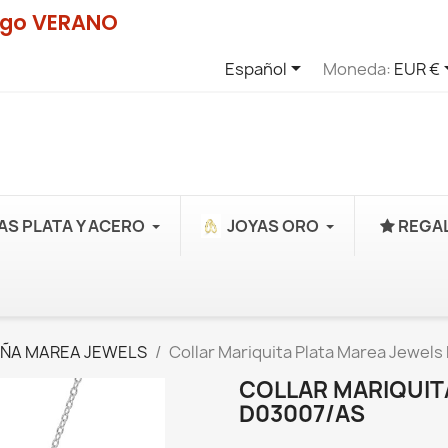
digo VERANO

Español
Moneda:
EUR €
AS PLATA Y ACERO
JOYAS ORO
REGAL
IÑA MAREA JEWELS
Collar Mariquita Plata Marea Jewel
COLLAR MARIQUIT
D03007/AS