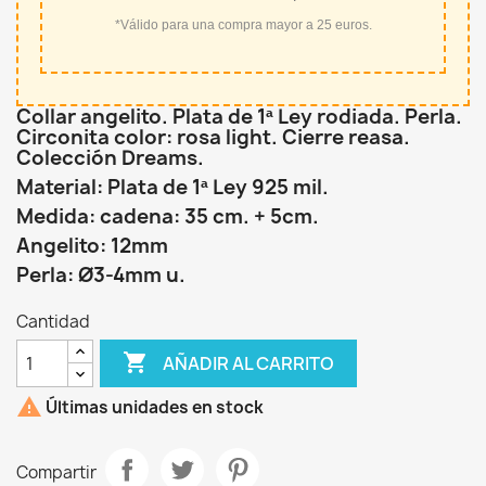
*Válido para una compra mayor a 25 euros.
Collar angelito. Plata de 1ª Ley rodiada. Perla.
Circonita color: rosa light. Cierre reasa.
Colección Dreams.
Material: Plata de 1ª Ley 925 mil.
Medida: cadena: 35 cm. + 5cm.
Angelito: 12mm
Perla: Ø3-4mm u.
Cantidad

AÑADIR AL CARRITO

Últimas unidades en stock
Compartir