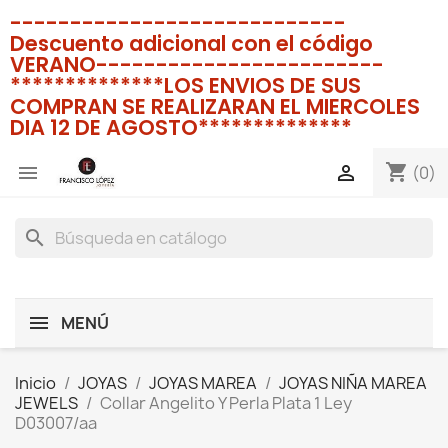
----------------------------
Descuento adicional con el código
VERANO------------------------
**************LOS ENVIOS DE SUS
COMPRAN SE REALIZARAN EL MIERCOLES
DIA 12 DE AGOSTO**************
shopping_cart


(0)
search
MENÚ
Inicio
JOYAS
JOYAS MAREA
JOYAS NIÑA MAREA
JEWELS
Collar Angelito Y Perla Plata 1 Ley
D03007/aa