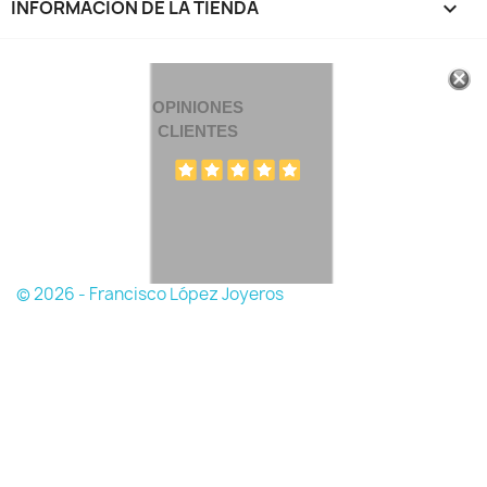
INFORMACIÓN DE LA TIENDA
keyboard_arrow_down
OPINIONES
CLIENTES
© 2026 - Francisco López Joyeros