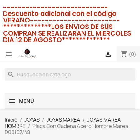
----------------------------
Descuento adicional con el código
VERANO------------------------
**************LOS ENVIOS DE SUS
COMPRAN SE REALIZARAN EL MIERCOLES
DIA 12 DE AGOSTO**************
shopping_cart


(0)
search
MENÚ
Inicio
JOYAS
JOYAS MAREA
JOYAS MAREA
HOMBRE
Placa Con Cadena Acero Hombre Marea
D00107/48