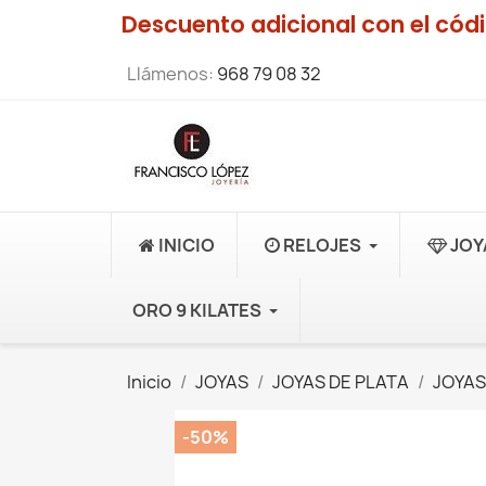
Descuento adicional con el có
Llámenos:
968 79 08 32
INICIO
RELOJES
JOY
ORO 9 KILATES
Inicio
JOYAS
JOYAS DE PLATA
JOYAS
-50%