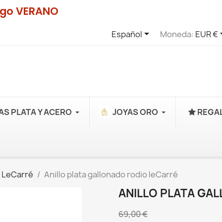
digo VERANO

Español
Moneda:
EUR €
AS PLATA Y ACERO
JOYAS ORO
REGAL
 LeCarré
Anillo plata gallonado rodio leCarré
ANILLO PLATA GA
69,00 €