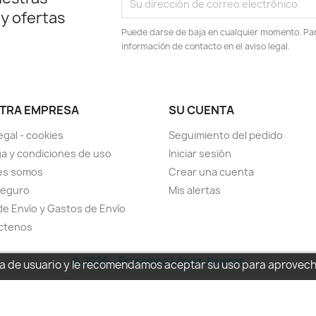
 y ofertas
Puede darse de baja en cualquier momento. Para
información de contacto en el aviso legal.
TRA EMPRESA
SU CUENTA
egal - cookies
Seguimiento del pedido
a y condiciones de uso
Iniciar sesión
es somos
Crear una cuenta
seguro
Mis alertas
de Envío y Gastos de Envío
ctenos
© 2026 - Francisco López Joyeros
cia de usuario y le recomendamos aceptar su uso para aprovec