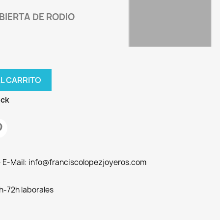
UBIERTA DE RODIO
AL CARRITO
ock
 - E-Mail: info@franciscolopezjoyeros.com
h-72h laborales