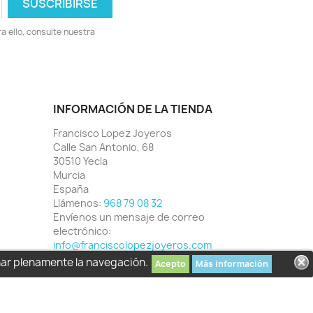
 ello, consulte nuestra
INFORMACIÓN DE LA TIENDA
Francisco Lopez Joyeros
Calle San Antonio, 68
30510 Yecla
Murcia
España
Llámenos:
968 79 08 32
Envíenos un mensaje de correo
electrónico:
info@franciscolopezjoyeros.com
har plenamente la navegación.
Acepto
Más información