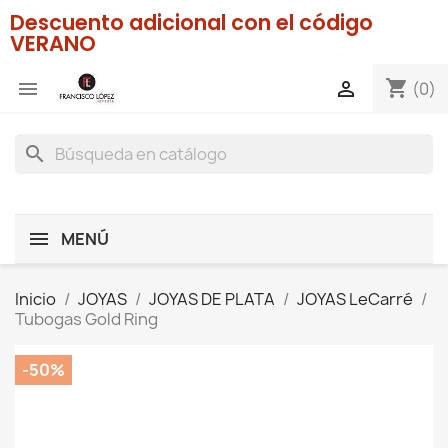
Descuento adicional con el código
VERANO
shopping_cart


(0)
search
MENÚ
Inicio
JOYAS
JOYAS DE PLATA
JOYAS LeCarré
Tubogas Gold Ring
-50%