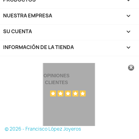

NUESTRA EMPRESA

SU CUENTA

INFORMACIÓN DE LA TIENDA
keyboard_arrow_down
OPINIONES
CLIENTES
© 2026 - Francisco López Joyeros