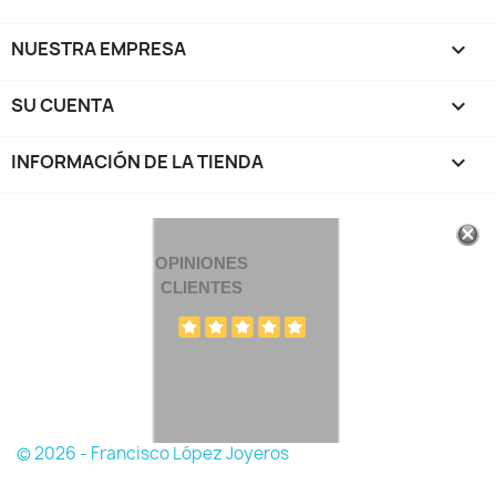
NUESTRA EMPRESA

SU CUENTA

INFORMACIÓN DE LA TIENDA
keyboard_arrow_down
OPINIONES
CLIENTES
© 2026 - Francisco López Joyeros