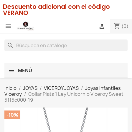
Descuento adicional con el código
VERANO
shopping_cart


(0)
search
MENÚ
Inicio
JOYAS
VICEROY JOYAS
Joyas infantiles
Viceroy
Collar Plata 1 Ley Unicornio Viceroy Sweet
5115c000-19
-10%