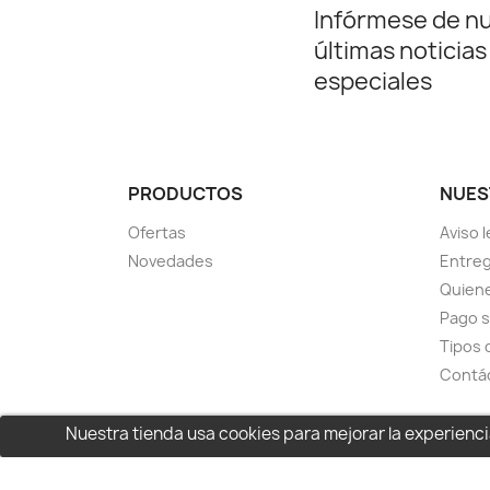
Infórmese de n
últimas noticias
especiales
PRODUCTOS
NUES
Ofertas
Aviso l
Novedades
Entreg
Quien
Pago 
Tipos 
Contá
Nuestra tienda usa cookies para mejorar la experien