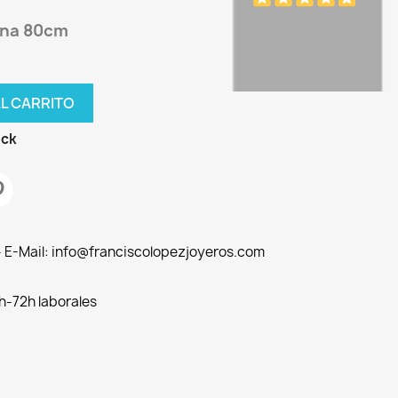
dena 80cm
AL CARRITO
ock
 - E-Mail: info@franciscolopezjoyeros.com
h-72h laborales