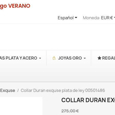
digo VERANO

Español
Moneda:
EUR €
AS PLATA Y ACERO
JOYAS ORO
REGAL
 Exquse
Collar Duran exquse plata de ley 00501486
COLLAR DURAN EX
275,00 €