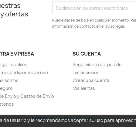
uestras
 y ofertas
Puede darse de baja en cualquier momento. Para
información de contacto en el aviso legal.
TRA EMPRESA
SU CUENTA
egal - cookies
Seguimiento del pedido
a y condiciones de uso
Iniciar sesión
es somos
Crear una cuenta
seguro
Mis alertas
de Envío y Gastos de Envío
ctenos
© 2026 - Francisco López Joyeros
cia de usuario y le recomendamos aceptar su uso para aprovec