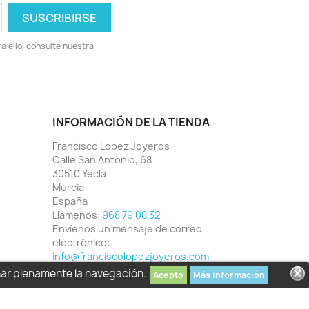
 ello, consulte nuestra
INFORMACIÓN DE LA TIENDA
Francisco Lopez Joyeros
Calle San Antonio, 68
30510 Yecla
Murcia
España
Llámenos:
968 79 08 32
Envíenos un mensaje de correo
electrónico:
info@franciscolopezjoyeros.com
har plenamente la navegación.
Acepto
Más información