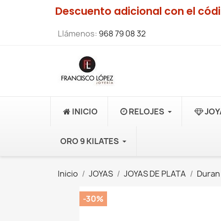
Descuento adicional con el có
Llámenos:
968 79 08 32
INICIO
RELOJES
JOY
ORO 9 KILATES
Inicio
JOYAS
JOYAS DE PLATA
Duran
-30%