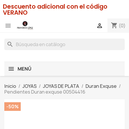
Descuento adicional con el código
VERANO
shopping_cart


(0)
search
MENÚ
Inicio
JOYAS
JOYAS DE PLATA
Duran Exquse
Pendientes Duran exquse 00504416
-50%