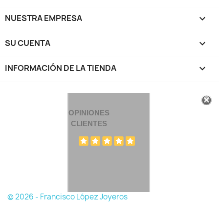
NUESTRA EMPRESA

SU CUENTA

INFORMACIÓN DE LA TIENDA
keyboard_arrow_down
OPINIONES
CLIENTES
© 2026 - Francisco López Joyeros