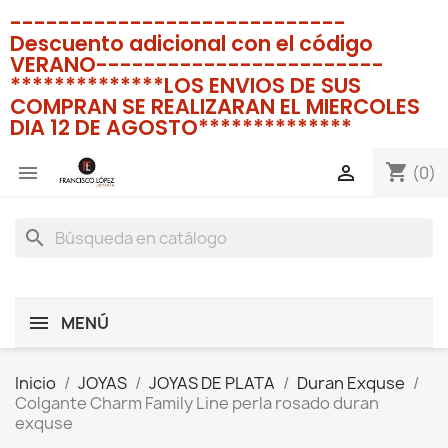
----------------------------
Descuento adicional con el código
VERANO------------------------
**************LOS ENVIOS DE SUS
COMPRAN SE REALIZARAN EL MIERCOLES
DIA 12 DE AGOSTO**************
shopping_cart


(0)
search
MENÚ
Inicio
JOYAS
JOYAS DE PLATA
Duran Exquse
Colgante Charm Family Line perla rosado duran
exquse