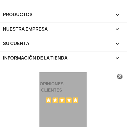
PRODUCTOS

NUESTRA EMPRESA

SU CUENTA

INFORMACIÓN DE LA TIENDA
keyboard_arrow_down
OPINIONES
CLIENTES