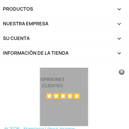
PRODUCTOS

NUESTRA EMPRESA

SU CUENTA

INFORMACIÓN DE LA TIENDA
keyboard_arrow_down
OPINIONES
CLIENTES
© 2026 - Francisco López Joyeros