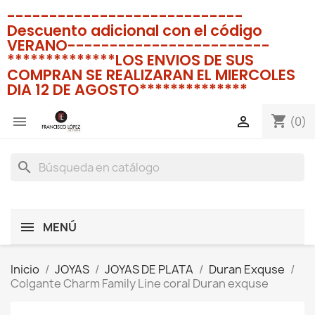
----------------------------
Descuento adicional con el código
VERANO------------------------
**************LOS ENVIOS DE SUS
COMPRAN SE REALIZARAN EL MIERCOLES
DIA 12 DE AGOSTO**************
shopping_cart


(0)
search
MENÚ
Inicio
JOYAS
JOYAS DE PLATA
Duran Exquse
Colgante Charm Family Line coral Duran exquse