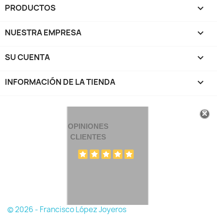
PRODUCTOS

NUESTRA EMPRESA

SU CUENTA

INFORMACIÓN DE LA TIENDA
keyboard_arrow_down
OPINIONES
CLIENTES
© 2026 - Francisco López Joyeros