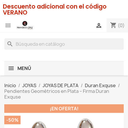
Descuento adicional con el código
VERANO
shopping_cart


(0)
search
MENÚ
Inicio
JOYAS
JOYAS DE PLATA
Duran Exquse
Pendientes Geométricos en Plata – Firma Duran
Exquse
¡EN OFERTA!
-50%