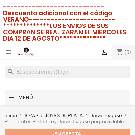
----------------------------
Descuento adicional con el código
VERANO------------------------
**************LOS ENVIOS DE SUS
COMPRAN SE REALIZARAN EL MIERCOLES
DIA 12 DE AGOSTO**************
shopping_cart


(0)
search
MENÚ
Inicio
JOYAS
JOYAS DE PLATA
Duran Exquse
Pendientes Plata 1 Ley Duran Exquse purpura doble
¡EN OFERTA!