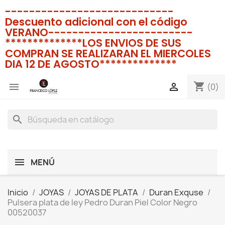
----------------------------
Descuento adicional con el código
VERANO------------------------
**************LOS ENVIOS DE SUS
COMPRAN SE REALIZARAN EL MIERCOLES
DIA 12 DE AGOSTO**************
shopping_cart


(0)
search
MENÚ
Inicio
JOYAS
JOYAS DE PLATA
Duran Exquse
Pulsera plata de ley Pedro Duran Piel Color Negro
00520037