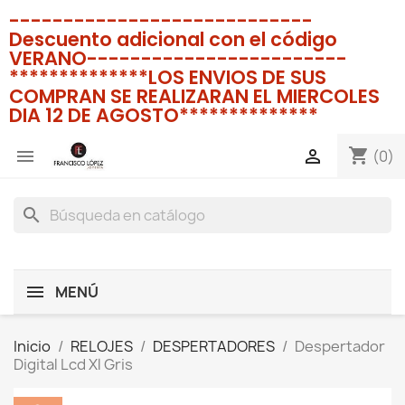
----------------------------
Descuento adicional con el código
VERANO------------------------
**************LOS ENVIOS DE SUS
COMPRAN SE REALIZARAN EL MIERCOLES
DIA 12 DE AGOSTO**************
shopping_cart


(0)
search
MENÚ
Inicio
RELOJES
DESPERTADORES
Despertador
Digital Lcd Xl Gris