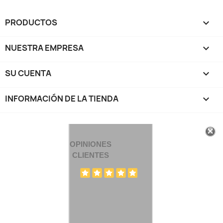
PRODUCTOS

NUESTRA EMPRESA

SU CUENTA

INFORMACIÓN DE LA TIENDA
keyboard_arrow_down
OPINIONES
CLIENTES