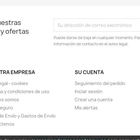
uestras
 y ofertas
Puede darse de baja en cualquier momento. Para
información de contacto en el aviso legal.
TRA EMPRESA
SU CUENTA
egal - cookies
Seguimiento del pedido
a y condiciones de uso
Iniciar sesión
es somos
Crear una cuenta
seguro
Mis alertas
de Envío y Gastos de Envío
ctenos
© 2026 - Francisco López Joyeros