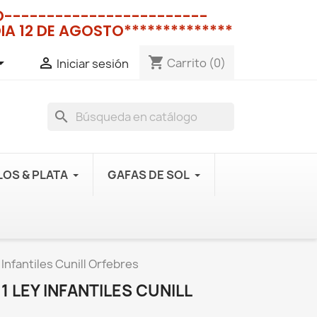
NO------------------------
IA 12 DE AGOSTO**************
shopping_cart


Carrito
(0)
Iniciar sesión
search
OS & PLATA
GAFAS DE SOL
 Infantiles Cunill Orfebres
1 LEY INFANTILES CUNILL