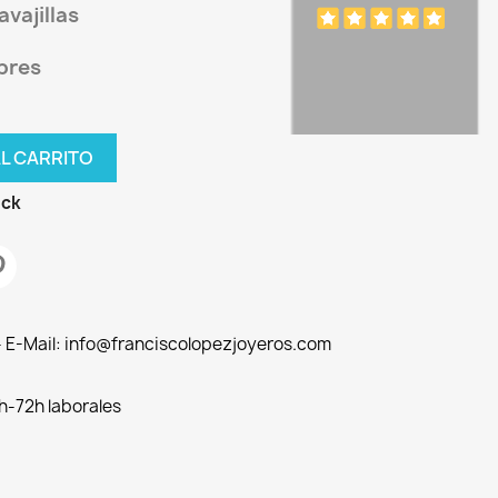
vajillas
bres
AL CARRITO
ock
 - E-Mail: info@franciscolopezjoyeros.com
h-72h laborales