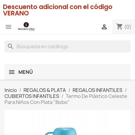
Descuento adicional con el código
VERANO
shopping_cart


(0)
search
MENÚ
Inicio
REGALOS & PLATA
REGALOS INFANTILES
CUBIERTOS INFANTILES
Termo De Plástico Celeste
Para Niños Con Plata "Bobo"