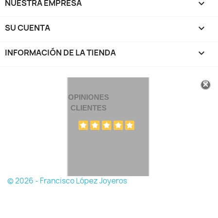
NUESTRA EMPRESA

SU CUENTA

INFORMACIÓN DE LA TIENDA
keyboard_arrow_down
OPINIONES
CLIENTES
© 2026 - Francisco López Joyeros