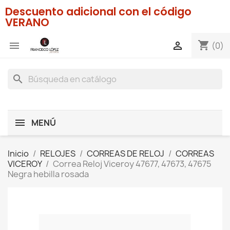
Descuento adicional con el código
VERANO
shopping_cart


(0)
search
MENÚ
Inicio
RELOJES
CORREAS DE RELOJ
CORREAS
VICEROY
Correa Reloj Viceroy 47677, 47673, 47675
Negra hebilla rosada