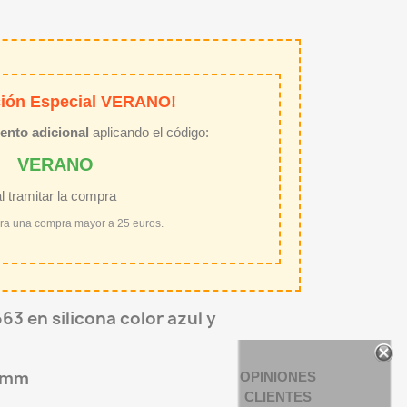
ión Especial VERANO!
ento adicional
aplicando el código:
VERANO
al tramitar la compra
ara una compra mayor a 25 euros.
63 en silicona color azul y
18mm
OPINIONES
CLIENTES