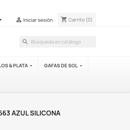
shopping_cart


Carrito
(0)
Iniciar sesión
search
OS & PLATA
GAFAS DE SOL
63 AZUL SILICONA