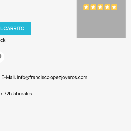
AL CARRITO
ock
 - E-Mail: info@franciscolopezjoyeros.com
h-72h laborales