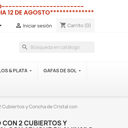
NO------------------------
IA 12 DE AGOSTO**************
shopping_cart


Carrito
(0)
Iniciar sesión
search
OS & PLATA
GAFAS DE SOL
 Cubiertos y Concha de Cristal con
 CON 2 CUBIERTOS Y