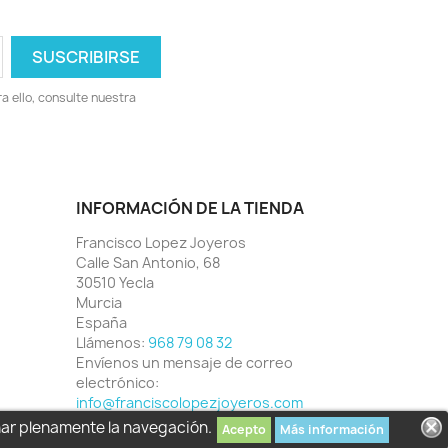
 ello, consulte nuestra
INFORMACIÓN DE LA TIENDA
Francisco Lopez Joyeros
Calle San Antonio, 68
30510 Yecla
Murcia
España
Llámenos:
968 79 08 32
Envíenos un mensaje de correo
electrónico:
info@franciscolopezjoyeros.com
har plenamente la navegación.
Acepto
Más información