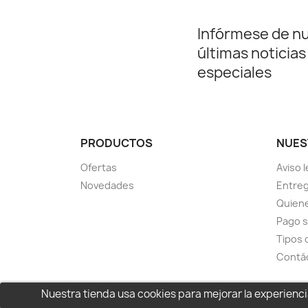
Infórmese de n
últimas noticias
especiales
PRODUCTOS
NUES
Ofertas
Aviso l
Novedades
Entreg
Quien
Pago 
Tipos 
Contá
Nuestra tienda usa cookies para mejorar la experien