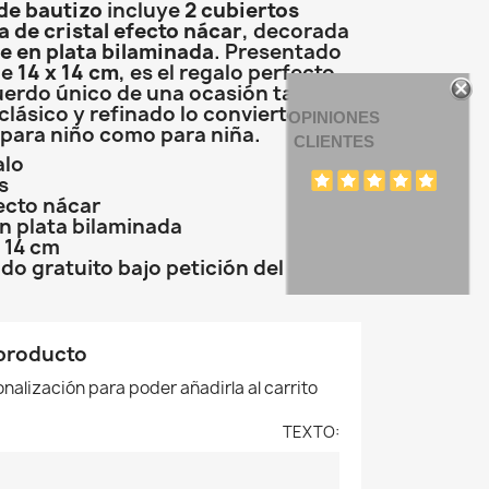
de bautizo
incluye
2 cubiertos
 de cristal efecto nácar
, decorada
e en plata bilaminada
. Presentado
de
14 x 14 cm
, es el regalo perfecto
uerdo único de una ocasión tan
clásico y refinado lo convierte en
OPINIONES
 para niño como para niña.
CLIENTES
alo
s
ecto nácar
n plata bilaminada
 14 cm
o gratuito bajo petición del cliente
 producto
nalización para poder añadirla al carrito
TEXTO: