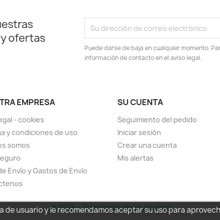
uestras
 y ofertas
Puede darse de baja en cualquier momento. Para
información de contacto en el aviso legal.
TRA EMPRESA
SU CUENTA
egal - cookies
Seguimiento del pedido
a y condiciones de uso
Iniciar sesión
es somos
Crear una cuenta
seguro
Mis alertas
de Envío y Gastos de Envío
ctenos
© 2026 - Francisco López Joyeros
cia de usuario y le recomendamos aceptar su uso para aprovec