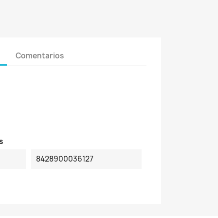
Comentarios
s
8428900036127