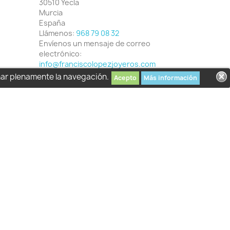
30510 Yecla
Murcia
España
Llámenos:
968 79 08 32
Envíenos un mensaje de correo
electrónico:
info@franciscolopezjoyeros.com
har plenamente la navegación.
Acepto
Más información