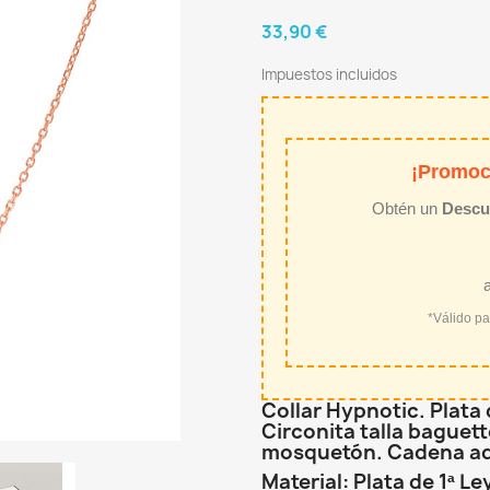
33,90 €
Impuestos incluidos
¡Promoc
Obtén un
Descu
*Válido p
Collar Hypnotic. Plata 
Circonita talla baguette
mosquetón. Cadena ad
Material: Plata de 1ª Le