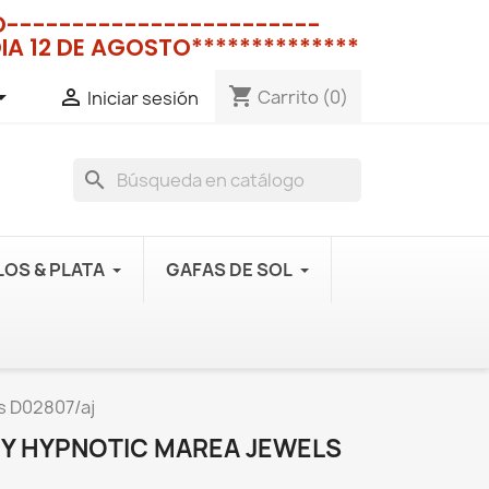
NO------------------------
IA 12 DE AGOSTO**************
shopping_cart


Carrito
(0)
Iniciar sesión
search
OS & PLATA
GAFAS DE SOL
ls D02807/aj
EY HYPNOTIC MAREA JEWELS