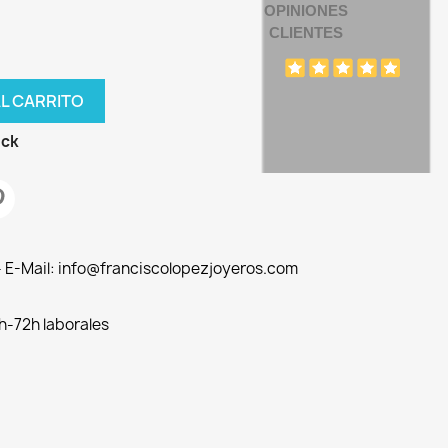
OPINIONES
CLIENTES
AL CARRITO
ock
 - E-Mail: info@franciscolopezjoyeros.com
h-72h laborales