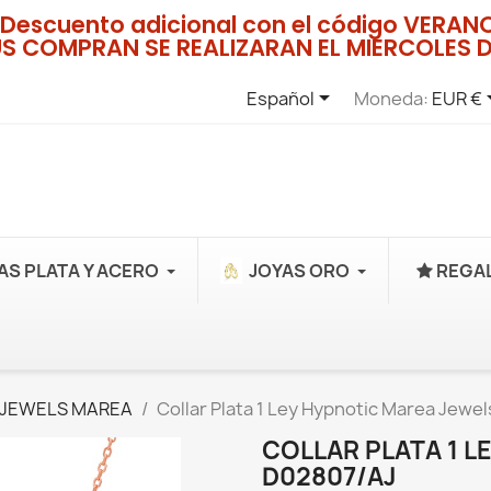
Descuento adicional con el código VERA
US COMPRAN SE REALIZARAN EL MIERCOLES D

Español
Moneda:
EUR €
AS PLATA Y ACERO
JOYAS ORO
REGAL
 JEWELS MAREA
Collar Plata 1 Ley Hypnotic Marea Jewe
COLLAR PLATA 1 L
D02807/AJ