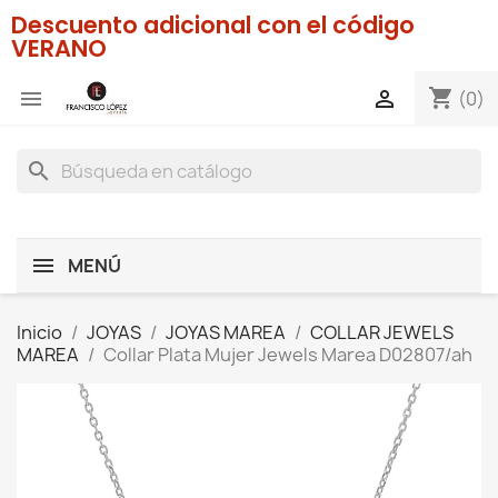
Descuento adicional con el código
VERANO
shopping_cart


(0)
search
MENÚ
Inicio
JOYAS
JOYAS MAREA
COLLAR JEWELS
MAREA
Collar Plata Mujer Jewels Marea D02807/ah