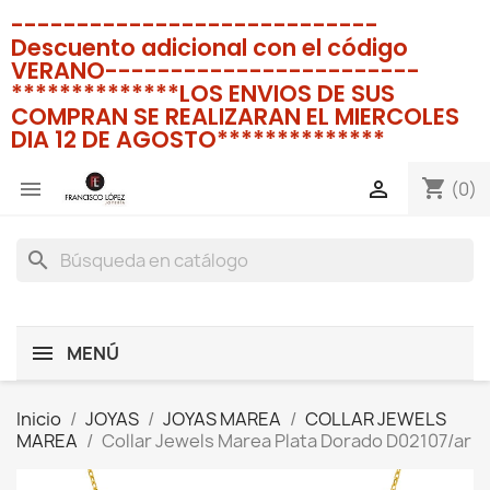
----------------------------
Descuento adicional con el código
VERANO------------------------
**************LOS ENVIOS DE SUS
COMPRAN SE REALIZARAN EL MIERCOLES
DIA 12 DE AGOSTO**************
shopping_cart


(0)
search
MENÚ
Inicio
JOYAS
JOYAS MAREA
COLLAR JEWELS
MAREA
Collar Jewels Marea Plata Dorado D02107/ar