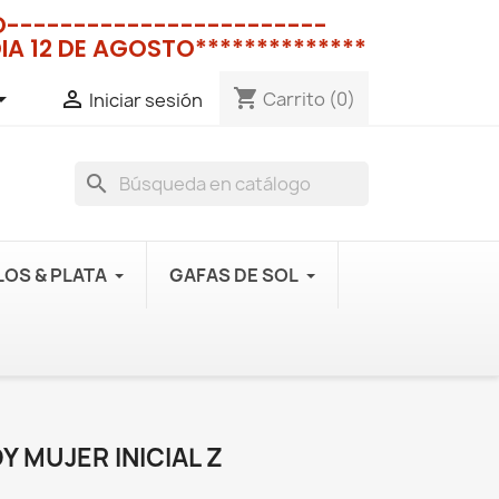
NO------------------------
IA 12 DE AGOSTO**************
shopping_cart


Carrito
(0)
Iniciar sesión
search
OS & PLATA
GAFAS DE SOL
 MUJER INICIAL Z