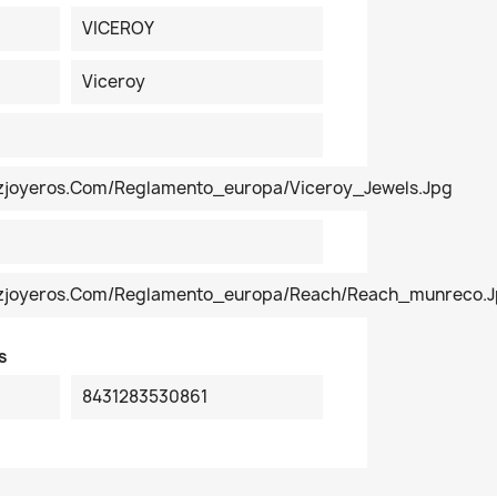
VICEROY
Viceroy
ezjoyeros.com/reglamento_europa/Viceroy_Jewels.jpg
pezjoyeros.com/reglamento_europa/reach/reach_munreco.
s
8431283530861