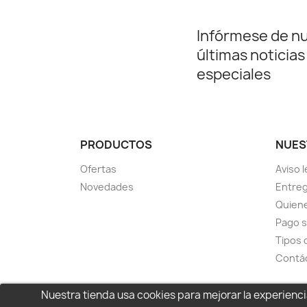
Infórmese de n
últimas noticias
especiales
PRODUCTOS
NUES
Ofertas
Aviso l
Novedades
Entreg
Quien
Pago 
Tipos 
Contá
Nuestra tienda usa cookies para mejorar la experien