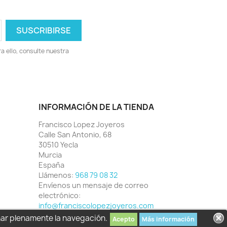
 ello, consulte nuestra
INFORMACIÓN DE LA TIENDA
Francisco Lopez Joyeros
Calle San Antonio, 68
30510 Yecla
Murcia
España
Llámenos:
968 79 08 32
Envíenos un mensaje de correo
electrónico:
info@franciscolopezjoyeros.com
har plenamente la navegación.
Acepto
Más información