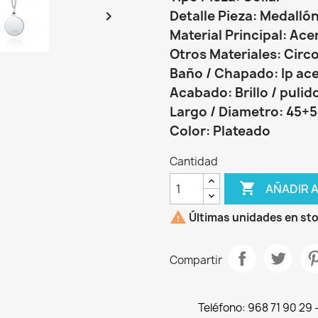
Detalle Pieza: Medalló

Material Principal: Ace
Otros Materiales: Circ
Baño / Chapado: Ip ac
Acabado: Brillo / pulid
Largo / Diametro: 45+
Color: Plateado
Cantidad

AÑADIR 

Últimas unidades en st
Compartir
Teléfono: 968 71 90 29