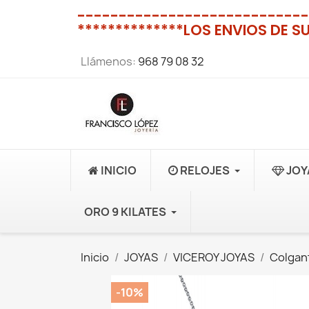
----------------------------
**************LOS ENVIOS DE S
Llámenos:
968 79 08 32
INICIO
RELOJES
JOY
ORO 9 KILATES
Inicio
JOYAS
VICEROY JOYAS
Colgan
-10%