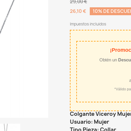
29,00 €
26,10 €
10% DE DESCU
Impuestos incluidos
¡Promoc
Obtén un
Descu
*Válido p
Colgante Viceroy Mujer 
Usuario: Mujer
Tipo Pieza: Collar