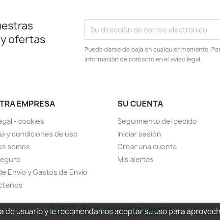
uestras
 y ofertas
Puede darse de baja en cualquier momento. Para
información de contacto en el aviso legal.
TRA EMPRESA
SU CUENTA
egal - cookies
Seguimiento del pedido
a y condiciones de uso
Iniciar sesión
es somos
Crear una cuenta
seguro
Mis alertas
de Envío y Gastos de Envío
ctenos
© 2026 - Francisco López Joyeros
cia de usuario y le recomendamos aceptar su uso para aprovec