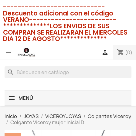
----------------------------
Descuento adicional con el código
VERANO------------------------
**************LOS ENVIOS DE SUS
COMPRAN SE REALIZARAN EL MIERCOLES
DIA 12 DE AGOSTO**************
shopping_cart


(0)
search
MENÚ
Inicio
JOYAS
VICEROY JOYAS
Colgantes Viceroy
Colgante Viceroy mujer Inicial D