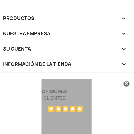
PRODUCTOS

NUESTRA EMPRESA

SU CUENTA

INFORMACIÓN DE LA TIENDA
keyboard_arrow_down
OPINIONES
CLIENTES