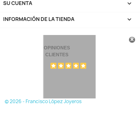
SU CUENTA

INFORMACIÓN DE LA TIENDA
keyboard_arrow_down
OPINIONES
CLIENTES
© 2026 - Francisco López Joyeros