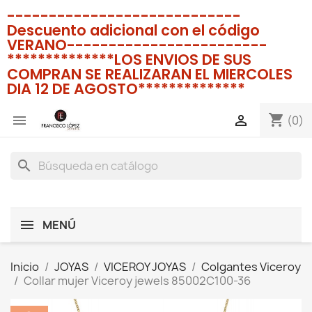
----------------------------
Descuento adicional con el código
VERANO------------------------
**************LOS ENVIOS DE SUS
COMPRAN SE REALIZARAN EL MIERCOLES
DIA 12 DE AGOSTO**************
shopping_cart


(0)
search
MENÚ
Inicio
JOYAS
VICEROY JOYAS
Colgantes Viceroy
Collar mujer Viceroy jewels 85002C100-36