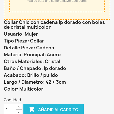
*Válido para una compra mayor a 25 euros.
Collar Chic con cadena Ip dorado con bolas
de cristal multicolor
Usuario: Mujer
Tipo Pieza: Collar
Detalle Pieza: Cadena
Material Principal: Acero
Otros Materiales: Cristal
Baño / Chapado: Ip dorado
Acabado: Brillo / pulido
Largo / Diametro: 42 + 3cm
Color: Multicolor
Cantidad

AÑADIR AL CARRITO