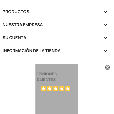
PRODUCTOS

NUESTRA EMPRESA

SU CUENTA

INFORMACIÓN DE LA TIENDA
keyboard_arrow_down
OPINIONES
CLIENTES