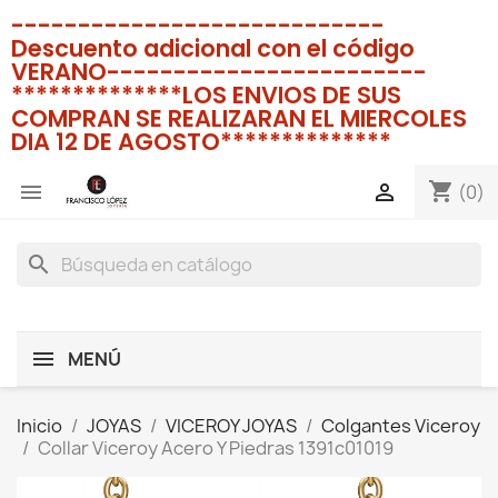
----------------------------
Descuento adicional con el código
VERANO------------------------
**************LOS ENVIOS DE SUS
COMPRAN SE REALIZARAN EL MIERCOLES
DIA 12 DE AGOSTO**************
shopping_cart


(0)
search
MENÚ
Inicio
JOYAS
VICEROY JOYAS
Colgantes Viceroy
Collar Viceroy Acero Y Piedras 1391c01019