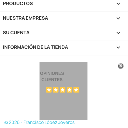
PRODUCTOS

NUESTRA EMPRESA

SU CUENTA

INFORMACIÓN DE LA TIENDA
keyboard_arrow_down
OPINIONES
CLIENTES
© 2026 - Francisco López Joyeros