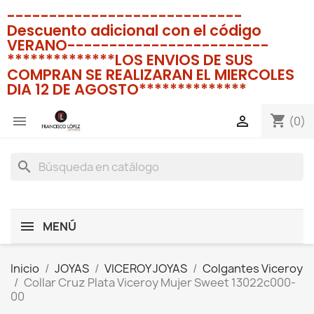
----------------------------
Descuento adicional con el código
VERANO------------------------
**************LOS ENVIOS DE SUS
COMPRAN SE REALIZARAN EL MIERCOLES
DIA 12 DE AGOSTO**************
shopping_cart


(0)
search
MENÚ
Inicio
JOYAS
VICEROY JOYAS
Colgantes Viceroy
Collar Cruz Plata Viceroy Mujer Sweet 13022c000-
00